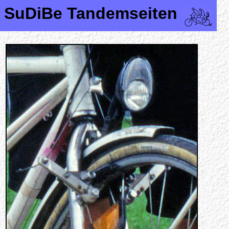
SuDiBe Tandemseiten